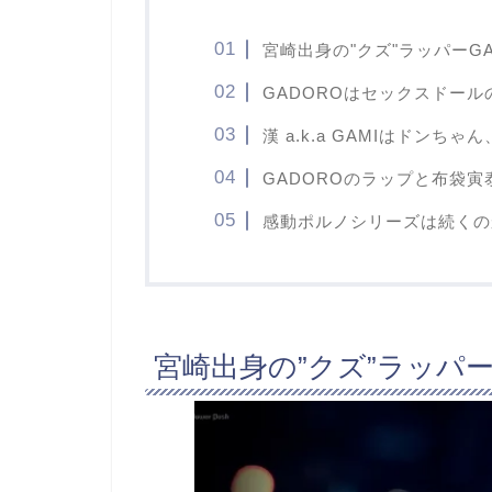
宮崎出身の"クズ"ラッパーGA
GADOROはセックスドー
漢 a.k.a GAMIはドンち
GADOROのラップと布袋
感動ポルノシリーズは続くの
宮崎出身の”クズ”ラッパー