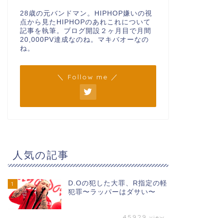
28歳の元バンドマン。HIPHOP嫌いの視
点から見たHIPHOPのあれこれについて
記事を執筆。ブログ開設２ヶ月目で月間
20,000PV達成なのね。マキバオーなの
ね。
＼ Follow me ／
人気の記事
D.Oの犯した大罪、R指定の軽
1
犯罪〜ラッパーはダサい〜
45929
view