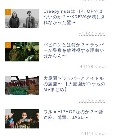
Creepy nutsはHIPHOPでは
2
ないのか？〜KREVAが壊しき
れなかった壁〜
45122
view
バビロンとは何か？〜ラッパ
3
ーが警察を敵対視する理由が
分からん〜
43138
view
大慶園〜ラッパーとアイドル
4
の魔窟〜 【大慶園がロケ地の
MVまとめ】
32393
view
ワル＝HIPHOPなのか？〜舐
5
達麻、梵頭、BASE〜
31114
view