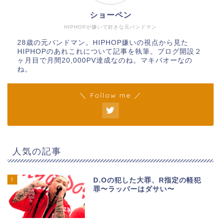
ショーペン
HIPHOPが嫌いで好きな元バンドマン
28歳の元バンドマン。HIPHOP嫌いの視点から見た
HIPHOPのあれこれについて記事を執筆。ブログ開設２
ヶ月目で月間20,000PV達成なのね。マキバオーなの
ね。
＼ Follow me ／
人気の記事
1
D.Oの犯した大罪、R指定の軽犯
罪〜ラッパーはダサい〜