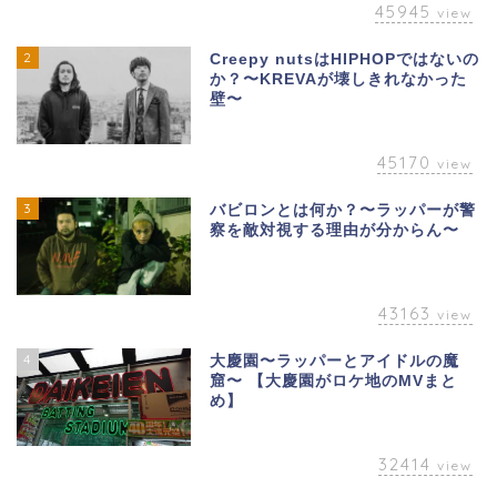
45945
view
2
Creepy nutsはHIPHOPではないの
か？〜KREVAが壊しきれなかった
壁〜
45170
view
3
バビロンとは何か？〜ラッパーが警
察を敵対視する理由が分からん〜
43163
view
4
大慶園〜ラッパーとアイドルの魔
窟〜 【大慶園がロケ地のMVまと
め】
32414
view