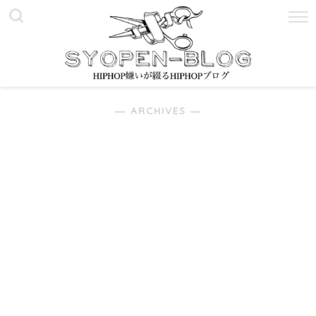
― ARCHIVES ―