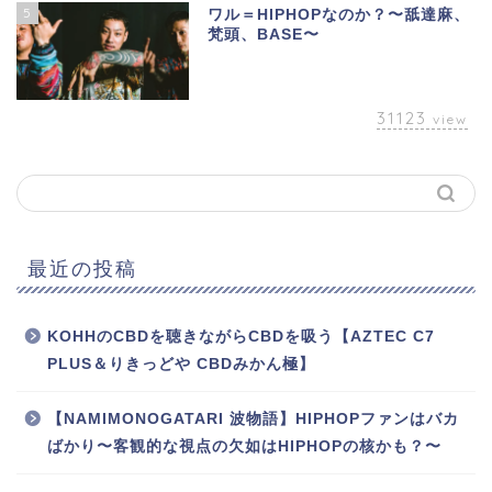
5
ワル＝HIPHOPなのか？〜舐達麻、
梵頭、BASE〜
31123
view
最近の投稿
KOHHのCBDを聴きながらCBDを吸う【AZTEC C7
PLUS＆りきっどや CBDみかん極】
【NAMIMONOGATARI 波物語】HIPHOPファンはバカ
ばかり〜客観的な視点の欠如はHIPHOPの核かも？〜